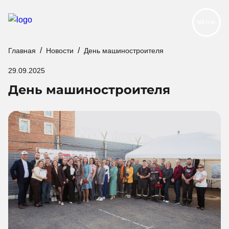
МЕНЮ
Главная
Новости
День машиностроителя
Продукция
29.09.2025
Реализованные проекты
День машиностроителя
Услуги и сервис
О компании
Контакты
Новости
Карьера
Следуйте за нами: