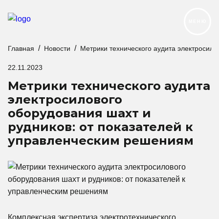
МЕНЮ
Главная
Новости
Метрики технического аудита электросило
Продукция
22.11.2023
Реализованные проекты
Метрики технического аудита
Услуги и сервис
электросилового
оборудования шахт и
О компании
рудников: от показателей к
Контакты
управленческим решениям
Новости
Карьера
Следуйте за нами:
Комплексная экспертиза электротехнического