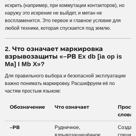
искрить (например, при коммутации контакторов), но
наружу это искрение не выйдет, и метан не
воспламенится. Это первое и главное условие для
любой техники, которая спускается под землю.
2. Что означает маркировка
взрывозащиты «–РВ Ex db [ia op is
Ma] I Mb X»?
Для правильного выбора и безопасной эксплуатации
важно понимать маркировку. Расшифруем её по
частям простым языком:
Обозначение
Что означает
Прост
слова
–РВ
Рудничное,
Создан
взрывозащищённое
специал