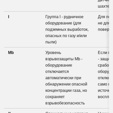
шахте
I
Группа I - рудничное
Для под
оборудование (для
не для 
подземных выработок,
поверх
опасных по газу и/или
пыли)
Mb
Уровень
Если м
взрывозащиты Mb -
- защит
оборудование
сработа
отключается
оборуд
автоматически при
отключи
обнаружении опасной
само не
концентрации газа, но
источн
сохраняет
воспла
взрывобезопасность