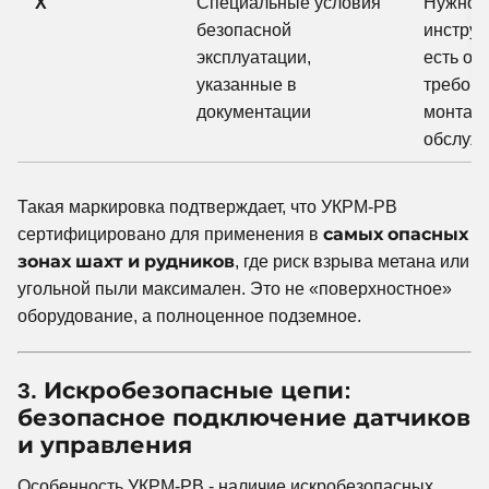
X
Специальные условия
Нужно ч
безопасной
инструк
эксплуатации,
есть ос
указанные в
требова
документации
монтаж
обслуж
Такая маркировка подтверждает, что УКРМ-РВ
сертифицировано для применения в
самых опасных
зонах шахт и рудников
, где риск взрыва метана или
угольной пыли максимален. Это не «поверхностное»
оборудование, а полноценное подземное.
3. Искробезопасные цепи:
безопасное подключение датчиков
и управления
Особенность УКРМ-РВ - наличие искробезопасных