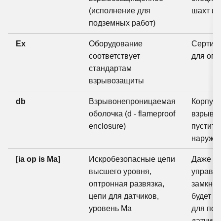
(исполнение для
шахт и 
подземных работ)
Ex
Оборудование
Сертиф
соответствует
для опа
стандартам
взрывозащиты
db
Взрывонепроницаемая
Корпус
оболочка (d - flameproof
взрыв в
enclosure)
пустит 
наружу
[ia op is Ma]
Искробезопасные цепи
Даже ес
высшего уровня,
управле
оптронная развязка,
замкнёт
цепи для датчиков,
будет -
уровень Ma
для по
датчико