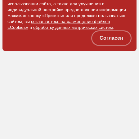
использовании сайта, а также для улучшения и
индивидуальной настройке предоставления информации.
Нажимая кнопку «Принять» или продолжая пользоваться
сайтом, вы
соглашаетесь на размещение файлов
«Cookies»
и
обработку данных метрических систем
.
Согласен
ООО «ЗЭМ»
Коммерческая служба
Приемная
+7 (905) 074-78-81
+7 (3842) 78-05-62
market@z-em.ru
info@z-em.ru