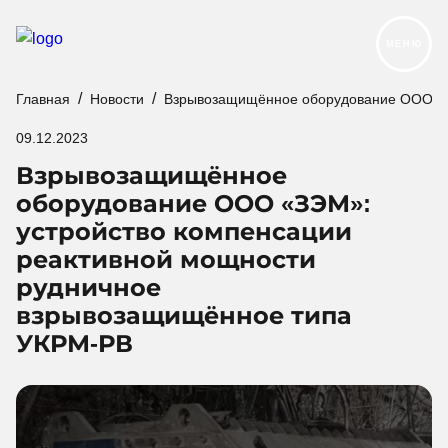
МЕНЮ
Главная
Новости
Взрывозащищённое оборудование ООО «З
Продукция
09.12.2023
Реализованные проекты
Взрывозащищённое
Услуги и сервис
оборудование ООО «ЗЭМ»:
устройство компенсации
О компании
реактивной мощности
Контакты
рудничное
Новости
Карьера
взрывозащищённое типа
УКРМ-РВ
Следуйте за нами: