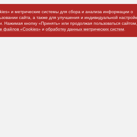
ies» и метрические системы для сбора и анализа информации о
ьзовании сайта, а также для улучшения и индивидуальной настрой
. Нажимая кнопку «Принять» или продолжая пользоваться сайтом,
е файлов «Cookies»
и
обработку данных метрических систем
.
кая служба
Приемная
4-78-81
+7 (3842) 78-05-62
m.ru
info@z-em.ru