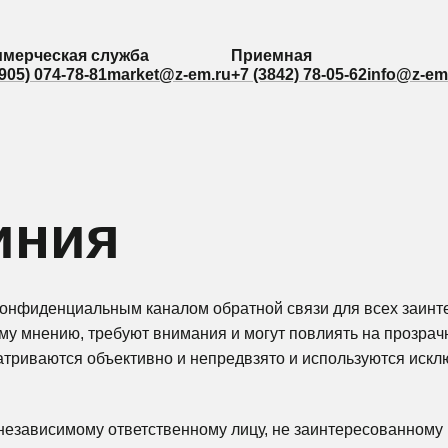
мерческая служба
мерческая служба
Приемная
Приемная
(905) 074-78-81
(905) 074-78-81
market@z-em.ru
market@z-em.ru
+7 (3842) 78-05-62
+7 (3842) 78-05-62
info@z-em
info@z-em
иния
конфиденциальным каналом обратной связи для всех заинт
ему мнению, требуют внимания и могут повлиять на прозрач
триваются объективно и непредвзято и используются искл
езависимому ответственному лицу, не заинтересованному 