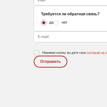
Требуется ли обратная связь?
Продукция
да
нет
Реализованные 
Услуги и сервис
Следуйте за нами:
Нажимая кнопку вы дете свое
согласие на 
Отправить