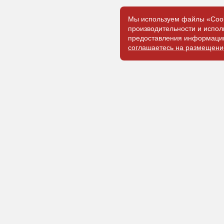
Мы используем файлы «Cook
производительности и испол
предоставления информации
соглашаетесь на размещени
Коммерчес
+7 (905) 07
market@z-e
ООО «ЗЭМ»