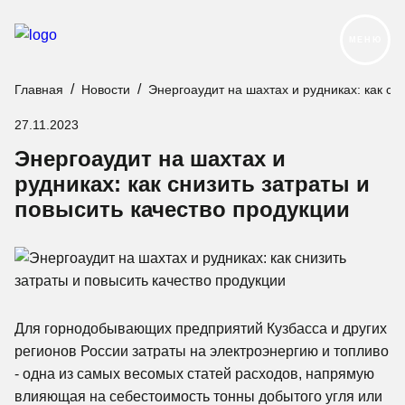
МЕНЮ
Главная
Новости
Энергоаудит на шахтах и рудниках: как сн
Продукция
27.11.2023
Реализованные проекты
Энергоаудит на шахтах и
Услуги и сервис
рудниках: как снизить затраты и
повысить качество продукции
О компании
Контакты
Новости
Карьера
Для горнодобывающих предприятий Кузбасса и других
Следуйте за нами:
регионов России затраты на электроэнергию и топливо
- одна из самых весомых статей расходов, напрямую
влияющая на себестоимость тонны добытого угля или