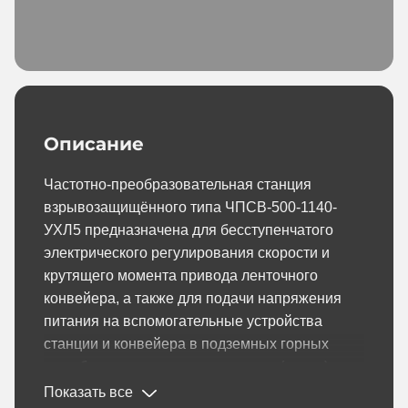
Описание
Частотно-преобразовательная станция
взрывозащищённого типа ЧПСВ-500-1140-
УХЛ5 предназначена для бесступенчатого
электрического регулирования скорости и
крутящего момента привода ленточного
конвейера, а также для подачи напряжения
питания на вспомогательные устройства
станции и конвейера в подземных горных
выработках шахт, опасных по газу (метан) и
угольной пыли.
Показать все