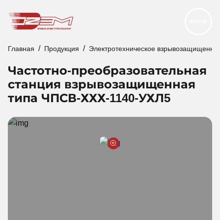
МЕНЮ
Главная
Продукция
Электротехническое взрывозащищенно
Продукция
Частотно-преобразовательная
Реализованные проекты
станция взрывозащищенная
Услуги и сервис
типа ЧПСВ-ХХХ-1140-УХЛ5
О компании
Контакты
Новости
Карьера
Следуйте за нами: