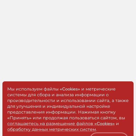
частота
коммутации (в
коммутационных
циклах в час)
18
Количество
* по запросу
входных сигналов
(дискретных и
аналоговых)
19
Количество
* по запросу
выходных
дискретных
сигналов
Мы используем файлы «Cookies» и метрические
20
Полный
10
системы для сбора и анализа информации о
назначенный срок
производительности и использовании сайта, а также
службы изделия
для улучшения и индивидуальной настройке
составляет, лет
предоставления информации. Нажимая кнопку
«Принять» или продолжая пользоваться сайтом, вы
21
Габаритные
1550 х 869 х
соглашаетесь на размещение файлов «Cookies»
и
размеры (ширина,
402
Получить
обработку данных метрических систем
.
высота, глубина),
консультацию