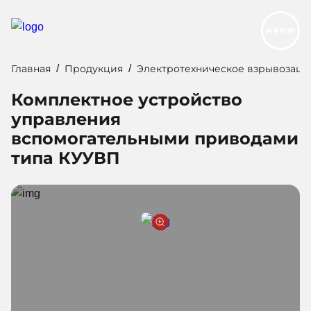
МЕНЮ
Главная
Продукция
Электротехническое взрывозащ
Продукция
Комплектное устройство
Реализованные проекты
управления
Услуги и сервис
вспомогательными приводами
типа КУУВП
О компании
Контакты
Новости
Карьера
Следуйте за нами: