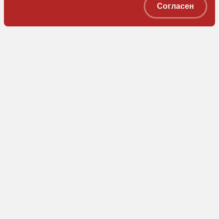
мм
Согласен
22
Масса, кг, не
420
более
ООО «ЗЭМ»
Коммерческая служба
Приемная
+7 (905) 074-78-81
+7 (3842) 78-05-62
market@z-em.ru
info@z-em.ru
Получить каталог
Скачать брошюру