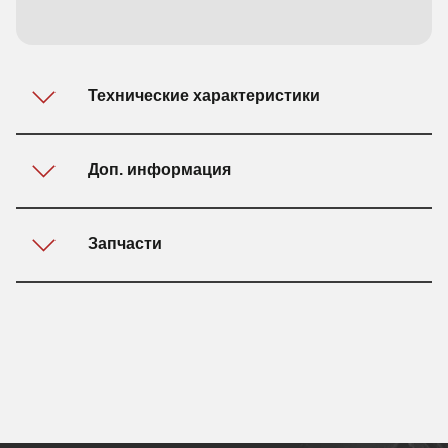
Технические характеристики
Параметр
ПВЭМ
ПВЭМ
Доп. информация
160
250
ПЭВМ обеспечивает:
1
Количество
3
фаз питающей
Запчасти
сети
ручное аварийное отключение кабельных
линий питания;
Микроконтроллерный терминал защиты и
2
Номинальный
160
250
ток пускателя,
автоматики присоединений МТЗП-1200
автоматическое защитное отключение
А
кабельных линий питания при срабатывании
3
Номинальное
380 / 660
380 / 660
защит;
напряжение
660 / 1140
660 / 1140
питающей сети,
связь по проводной линии связи с
В
устройствами автоматизации локальной