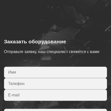
системы посредством интерфейса Modbus
4
Частота
5
питающей сети,
RTU;
Гц
защита от несанкционированного доступа к
5
Сопротивление
≥1
изменению параметров системы управления;
изоляции
цепей питания,
местный и дистанционный режим управления;
МОм
Заказать оборудование
архивирование данных о включениях,
6
Переходное
≤
Отправьте заявку, наш специалист свяжется с вами
выключениях и аварийных ситуациях.
сопротивление
зажимов
автоматическое защитное отключение;
заземления,
Ом
трехступенчатое МТЗ;
7
Напряжение
~12
защита электродвигателей от перегрузки и
цепей
заклинивания вала двигателя и
управления и
неполнофазного режима работы;
сигнализации,
В
защита от перегрева двигателя;
8
Потребляемая
6
контроль целостности заземляющей жилы и