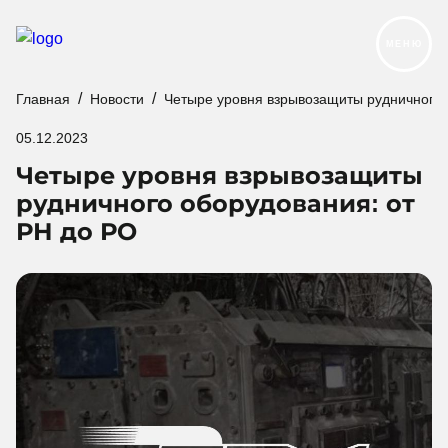
МЕНЮ
Главная
Новости
Четыре уровня взрывозащиты рудничного 
Продукция
05.12.2023
Реализованные проекты
Четыре уровня взрывозащиты
Услуги и сервис
рудничного оборудования: от
РН до РО
О компании
Контакты
Новости
Карьера
Следуйте за нами: