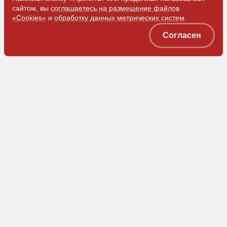
сайтом, вы
соглашаетесь на размещение файлов
«Cookies»
и
обработку данных метрических систем
.
Согласен
ООО «ЗЭМ»
Коммерческая служба
Приемная
+7 (905) 074-78-81
+7 (3842) 78-05-62
market@z-em.ru
info@z-em.ru
Получить каталог