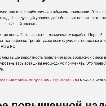
«качества» или «надёжности» в обычном понимании. Это кл
 каждый следующий уровень даёт большую вероятность того
е серьёзной поломки.
к три пояса безопасности в космическом корабле. Первый п
е катастрофично. Третий - даже если случилось несколько о
 РВ и РО.
:
чем выше вероятность появления взрывоопасной смеси в 
 уровень взрывозащиты необходимо применять. Это правило
ь.
дования с разными уровнями взрывозащиты
можно в катал
ое повышенной над