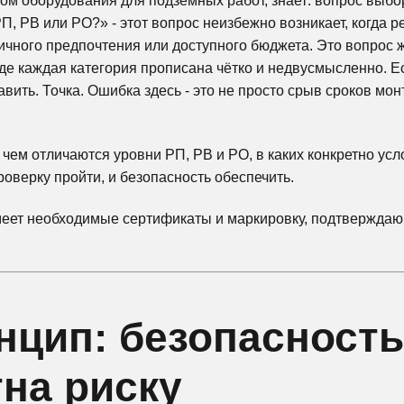
азом оборудования для подземных работ, знает: вопрос выб
П, РВ или РО?» - этот вопрос неизбежно возникает, когда р
личного предпочтения или доступного бюджета. Это вопрос 
где каждая категория прописана чётко и недвусмысленно. Е
тавить. Точка. Ошибка здесь - это не просто срыв сроков мо
 чем отличаются уровни РП, РВ и РО, в каких конкретно усл
оверку пройти, и безопасность обеспечить.
еет необходимые сертификаты и маркировку, подтверждаю
нцип: безопасност
на риску