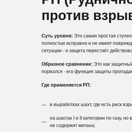
Реализованные 
против взры
Услуги и сервис
Следуйте за нами:
Суть уровня:
Это самая простая ступень
полностью исправно и не имеет поврежд
ситуации - и защита перестаёт действова
Образное сравнение:
Это как защитный
порвался - его функция защиты пропадает.
Где применяется РП:
в выработках шахт, где есть риск вз
на шахтах I и II категории по газу, но
не содержит метана;