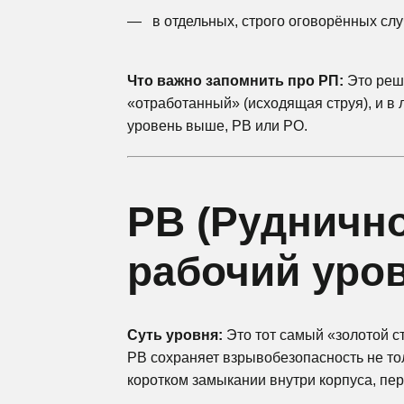
в отдельных, строго оговорённых сл
Что важно запомнить про РП:
Это реше
«отработанный» (исходящая струя), и в л
уровень выше, РВ или РО.
РВ (Рудничн
рабочий уро
Суть уровня:
Это тот самый «золотой с
РВ сохраняет взрывобезопасность не то
коротком замыкании внутри корпуса, пере