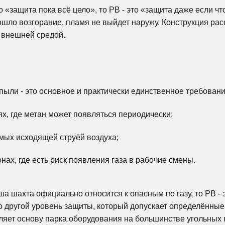
о «защита пока всё цело», то РВ - это «защита даже если чт
зошло возгорание, пламя не выйдет наружу. Конструкция рас
с внешней средой.
 пыли - это основное и практически единственное требовани
ях, где метан может появляться периодически;
мых исходящей струёй воздуха;
нах, где есть риск появления газа в рабочие смены.
а шахта официально относится к опасным по газу, то РВ - э
 другой уровень защиты, который допускает определённые
яет основу парка оборудования на большинстве угольных 