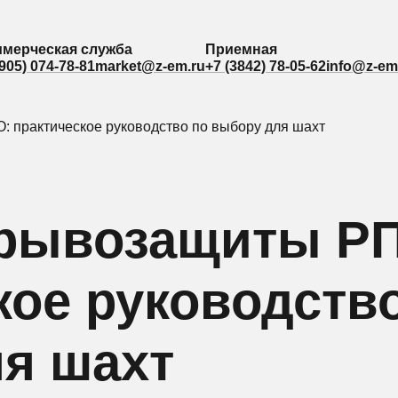
мерческая служба
мерческая служба
Приемная
Приемная
(905) 074-78-81
(905) 074-78-81
market@z-em.ru
market@z-em.ru
+7 (3842) 78-05-62
+7 (3842) 78-05-62
info@z-em
info@z-em
: практическое руководство по выбору для шахт
рывозащиты РП,
кое руководств
я шахт