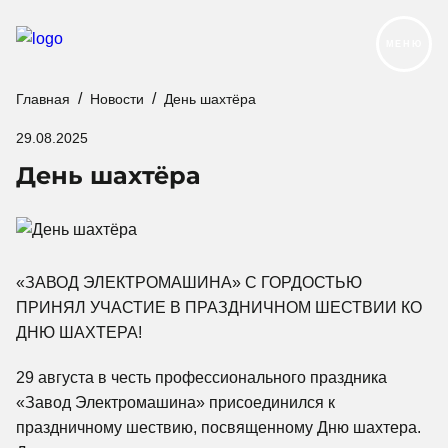
МЕНЮ
Главная
Новости
День шахтёра
Продукция
29.08.2025
Реализованные проекты
День шахтёра
Услуги и сервис
О компании
Контакты
«ЗАВОД ЭЛЕКТРОМАШИНА» С ГОРДОСТЬЮ
Новости
Карьера
ПРИНЯЛ УЧАСТИЕ В ПРАЗДНИЧНОМ ШЕСТВИИ КО
ДНЮ ШАХТЕРА!
Следуйте за нами:
29 августа в честь профессионального праздника
«Завод Электромашина» присоединился к
праздничному шествию, посвященному Дню шахтера.