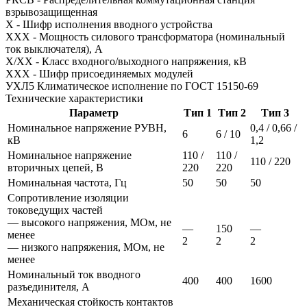
взрывозащищенная
X
-
Шифр исполнения вводного устройства
XXX
-
Мощность силового трансформатора (номинальный
ток выключателя), А
X/XX
-
Класс входного/выходного напряжения, кВ
XXX
-
Шифр присоединяемых модулей
УХЛ5
Климатическое исполнение по ГОСТ 15150-69
Технические характеристики
Параметр
Тип 1
Тип 2
Тип 3
Номинальное напряжение РУВН,
0,4 / 0,66 /
6
6 / 10
кВ
1,2
Номинальное напряжение
110 /
110 /
110 / 220
вторичных цепей, В
220
220
Номинальная частота, Гц
50
50
50
Сопротивление изоляции
токоведущих частей
— высокого напряжения, МОм, не
—
150
—
менее
2
2
2
— низкого напряжения, МОм, не
менее
Номинальный ток вводного
400
400
1600
разъединителя, А
Механическая стойкость контактов