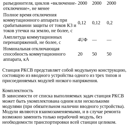
разъединителя, циклов «включение-
2000
2000
2000
отключение», не менее
Полное время отключения
коммутационного аппарата при
0,12
0,12
0,2
срабатывании защиты от токов К3 и
токов утечки на землю, не более, с
Амплитуда коммутационных
4UФ
—
—
перенапряжений, не более, с
Номинальная отключающая
способность коммутационного
20
50
50
аппарата, кА
Станция РКСВ представляет собой модульную конструкцию,
состоящую из вводного устройства одного из трех типов и
присоединяемых модулей низкого напряжения.
Комплектность
В зависимости от списка выполняемых задач станция РКСВ
может быть укомплектована одним или несколькими
модулями (при обязательном наличии вводного устройства).
Модули являются взаимозаменяемыми, и в случае ремонта
возможно заменить только нерабочий модуль, без
необходимости транспортировки всей станции целиком.