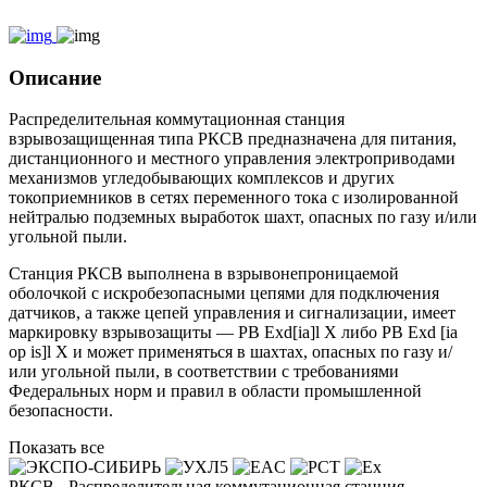
Описание
Распределительная коммутационная станция
взрывозащищенная типа РКСВ предназначена для питания,
дистанционного и местного управления электроприводами
механизмов угледобывающих комплексов и других
токоприемников в сетях переменного тока с изолированной
нейтралью подземных выработок шахт, опасных по газу и/или
угольной пыли.
Станция РКСВ выполнена в взрывонепроницаемой
оболочкой с искробезопасными цепями для подключения
датчиков, а также цепей управления и сигнализации, имеет
маркировку взрывозащиты — PB Exd[ia]l X либо PB Exd [ia
op is]l X и может применяться в шахтах, опасных по газу и/
или угольной пыли, в соответствии с требованиями
Федеральных норм и правил в области промышленной
безопасности.
Показать все
РКСВ
-
Распределительная коммутационная станция